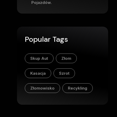
Pojazdów.
Popular Tags
Skup Aut
Złom
Kasacja
Szrot
Złomowisko
Recykling