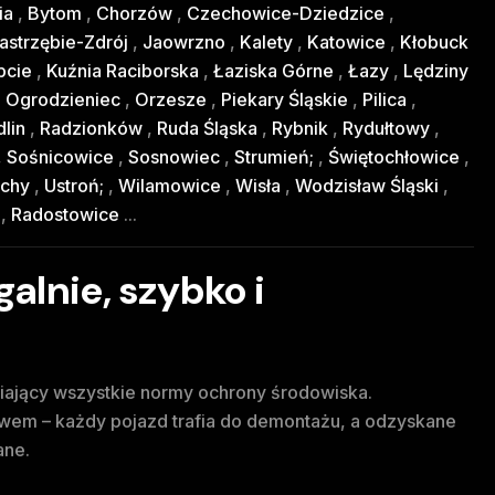
ia
,
Bytom
,
Chorzów
,
Czechowice-Dziedzice
,
astrzębie-Zdrój
,
Jaowrzno
,
Kalety
,
Katowice
,
Kłobuck
pcie
,
Kuźnia Raciborska
,
Łaziska Górne
,
Łazy
,
Lędziny
,
Ogrodzieniec
,
Orzesze
,
Piekary Śląskie
,
Pilica
,
lin
,
Radzionków
,
Ruda Śląska
,
Rybnik
,
Rydułtowy
,
,
Sośnicowice
,
Sosnowiec
,
Strumień;
,
Świętochłowice
,
chy
,
Ustroń;
,
Wilamowice
,
Wisła
,
Wodzisław Śląski
,
y
,
Radostowice
...
alnie, szybko i
niający wszystkie normy ochrony środowiska.
em – każdy pojazd trafia do demontażu, a odzyskane
ane.