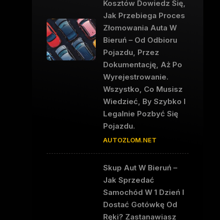
Kosztów Dowiedz Się,
Jak Przebiega Proces
Złomowania Auta W
Bieruń – Od Odbioru
Pojazdu, Przez
Dokumentację, Aż Po
Wyrejestrowanie.
Wszystko, Co Musisz
Wiedzieć, By Szybko I
Legalnie Pozbyć Się
Pojazdu.
AUTOZLOM.NET
Skup Aut W Bieruń –
Jak Sprzedać
Samochód W 1 Dzień I
Dostać Gotówkę Od
Ręki? Zastanawiasz