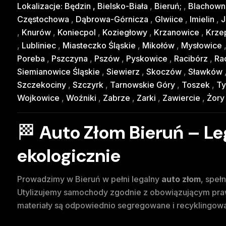
Lokalizacje:
Będzin
,
Bielsko-Biała
,
Bieruń;
,
Blachown
Częstochowa
,
Dąbrowa-Górnicza
,
Glwiice
,
Imielin
,
J
,
Knurów
,
Koniecpol
,
Koziegłowy
,
Krzanowice
,
Krze
,
Lubliniec
,
Miasteczko Śląskie
,
Mikołów
,
Mysłowice
Poreba
,
Pszczyna
,
Pszów
,
Pyskowice
,
Racibórz
,
Rad
Siemianowice Śląskie
,
Siewierz
,
Skoczów
,
Sławków
Szczekociny
,
Szczyrk
,
Tarnowskie Góry
,
Toszek
,
Ty
Wojkowice
,
Woźniki
,
Zabrze
,
Zarki
,
Zawiercie
,
Żor
🏁
Auto Złom Bieruń – Leg
ekologicznie
Prowadzimy w Bieruń w pełni legalny
auto złom
, speł
Utylizujemy samochody zgodnie z obowiązującym praw
materiały są odpowiednio segregowane i recyklingow