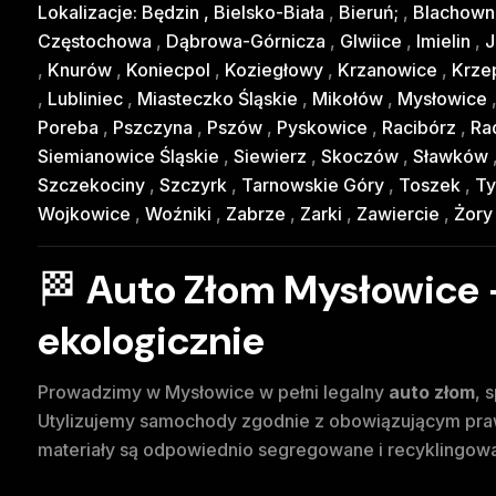
Lokalizacje:
Będzin
,
Bielsko-Biała
,
Bieruń;
,
Blachown
Częstochowa
,
Dąbrowa-Górnicza
,
Glwiice
,
Imielin
,
J
,
Knurów
,
Koniecpol
,
Koziegłowy
,
Krzanowice
,
Krze
,
Lubliniec
,
Miasteczko Śląskie
,
Mikołów
,
Mysłowice
Poreba
,
Pszczyna
,
Pszów
,
Pyskowice
,
Racibórz
,
Rad
Siemianowice Śląskie
,
Siewierz
,
Skoczów
,
Sławków
Szczekociny
,
Szczyrk
,
Tarnowskie Góry
,
Toszek
,
Ty
Wojkowice
,
Woźniki
,
Zabrze
,
Zarki
,
Zawiercie
,
Żor
🏁
Auto Złom Mysłowice –
ekologicznie
Prowadzimy w Mysłowice w pełni legalny
auto złom
, 
Utylizujemy samochody zgodnie z obowiązującym praw
materiały są odpowiednio segregowane i recyklingow