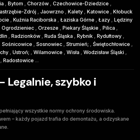
ia
,
Bytom
,
Chorzów
,
Czechowice-Dziedzice
,
astrzębie-Zdrój
,
Jaowrzno
,
Kalety
,
Katowice
,
Kłobuck
pcie
,
Kuźnia Raciborska
,
Łaziska Górne
,
Łazy
,
Lędziny
,
Ogrodzieniec
,
Orzesze
,
Piekary Śląskie
,
Pilica
,
lin
,
Radzionków
,
Ruda Śląska
,
Rybnik
,
Rydułtowy
,
,
Sośnicowice
,
Sosnowiec
,
Strumień;
,
Świętochłowice
,
chy
,
Ustroń;
,
Wilamowice
,
Wisła
,
Wodzisław Śląski
,
y
,
Radostowice
...
 Legalnie, szybko i
spełniający wszystkie normy ochrony środowiska.
em – każdy pojazd trafia do demontażu, a odzyskane
ane.