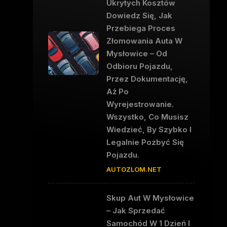
Ukrytych Kosztów
Dowiedz Się, Jak
Przebiega Proces
Złomowania Auta W
Mysłowice – Od
Odbioru Pojazdu,
Przez Dokumentację,
Aż Po
Wyrejestrowanie.
Wszystko, Co Musisz
Wiedzieć, By Szybko I
Legalnie Pozbyć Się
Pojazdu.
AUTOZLOM.NET
Skup Aut W Mysłowice
– Jak Sprzedać
Samochód W 1 Dzień I