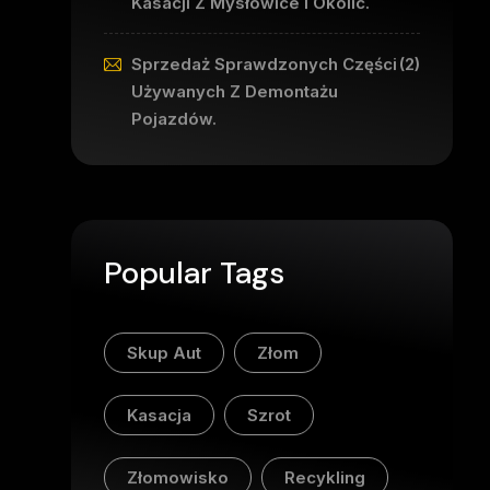
Kasacji Z Mysłowice I Okolic.
Sprzedaż Sprawdzonych Części
(2)
Używanych Z Demontażu
Pojazdów.
Popular Tags
Skup Aut
Złom
Kasacja
Szrot
Złomowisko
Recykling