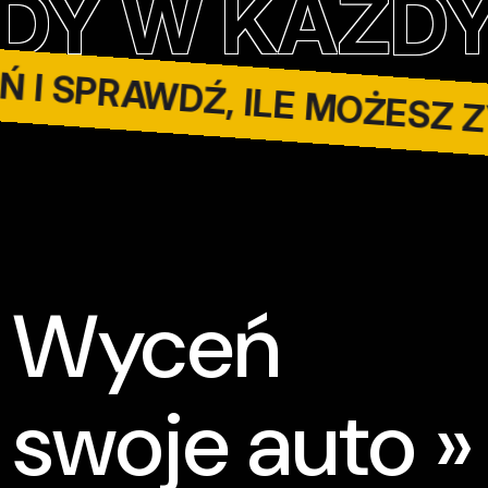
OŃ I SPRAWDŹ, ILE MOŻES
AŻDYM STAN
Wyceń
swoje auto »