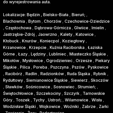
do wyrejestrowania auta.
Lokalizacje:
Będzin
,
Bielsko-Biała
,
Bieruń;
,
Blachownia
,
Bytom
,
Chorzów
,
Czechowice-Dziedzice
,
Częstochowa
,
Dąbrowa-Górnicza
,
Glwiice
,
Imielin
,
Jastrzębie-Zdrój
,
Jaowrzno
,
Kalety
,
Katowice
,
Kłobuck
,
Knurów
,
Koniecpol
,
Koziegłowy
,
Krzanowice
,
Krzepcie
,
Kuźnia Raciborska
,
Łaziska
Górne
,
Łazy
,
Lędziny
,
Lubliniec
,
Miasteczko Śląskie
,
Mikołów
,
Mysłowice
,
Ogrodzieniec
,
Orzesze
,
Piekary
Śląskie
,
Pilica
,
Poreba
,
Pszczyna
,
Pszów
,
Pyskowice
,
Racibórz
,
Radlin
,
Radzionków
,
Ruda Śląska
,
Rybnik
,
Rydułtowy
,
Siemianowice Śląskie
,
Siewierz
,
Skoczów
,
Sławków
,
Sośnicowice
,
Sosnowiec
,
Strumień;
,
Świętochłowice
,
Szczekociny
,
Szczyrk
,
Tarnowskie
Góry
,
Toszek
,
Tychy
,
Ustroń;
,
Wilamowice
,
Wisła
,
Wodzisław Śląski
,
Wojkowice
,
Woźniki
,
Zabrze
,
Zarki
,
Zawiercie
,
Żory
,
Radostowice
...