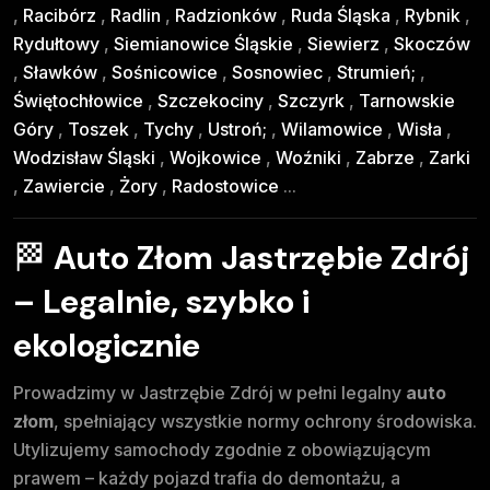
,
Racibórz
,
Radlin
,
Radzionków
,
Ruda Śląska
,
Rybnik
,
Rydułtowy
,
Siemianowice Śląskie
,
Siewierz
,
Skoczów
,
Sławków
,
Sośnicowice
,
Sosnowiec
,
Strumień;
,
Świętochłowice
,
Szczekociny
,
Szczyrk
,
Tarnowskie
Góry
,
Toszek
,
Tychy
,
Ustroń;
,
Wilamowice
,
Wisła
,
Wodzisław Śląski
,
Wojkowice
,
Woźniki
,
Zabrze
,
Zarki
,
Zawiercie
,
Żory
,
Radostowice
...
🏁
Auto Złom Jastrzębie Zdrój
– Legalnie, szybko i
ekologicznie
Prowadzimy w Jastrzębie Zdrój w pełni legalny
auto
złom
, spełniający wszystkie normy ochrony środowiska.
Utylizujemy samochody zgodnie z obowiązującym
prawem – każdy pojazd trafia do demontażu, a