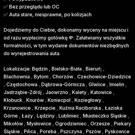
✅ Bez przeglądu lub OC
✅ Auta stare, niesprawne, po kolizjach
Dojedziemy do Ciebie, dokonamy wyceny na miejscu i
od razu wypłacimy gotówkę 💸. Załatwiamy wszystkie
formalności, w tym wydanie dokumentów niezbędnych
do wyrejestrowania auta.
Lokalizacje:
Będzin
,
Bielsko-Biała
,
Bieruń;
,
Blachownia
,
Bytom
,
Chorzów
,
Czechowice-Dziedzice
,
Częstochowa
,
Dąbrowa-Górnicza
,
Glwiice
,
Imielin
,
Jastrzębie-Zdrój
,
Jaowrzno
,
Kalety
,
Katowice
,
Kłobuck
,
Knurów
,
Koniecpol
,
Koziegłowy
,
Krzanowice
,
Krzepcie
,
Kuźnia Raciborska
,
Łaziska
Górne
,
Łazy
,
Lędziny
,
Lubliniec
,
Miasteczko Śląskie
,
Mikołów
,
Mysłowice
,
Ogrodzieniec
,
Orzesze
,
Piekary
Śląskie
,
Pilica
,
Poreba
,
Pszczyna
,
Pszów
,
Pyskowice