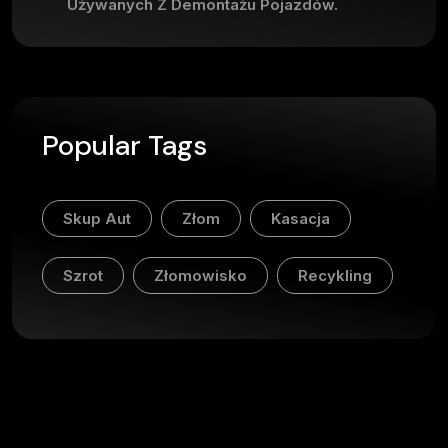
Używanych Z Demontażu Pojazdów.
Popular Tags
Skup Aut
Złom
Kasacja
Szrot
Złomowisko
Recykling