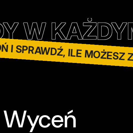
WOŃ I SPRAWDŹ, ILE MOŻES
ŻDYM STANI
Wyceń