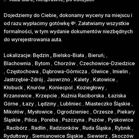
Dojedziemy do Ciebie, dokonamy wyceny na miejscu i
od razu wypłacimy gotówkę 💸. Załatwiamy wszystkie
formalności, w tym wydanie dokumentów niezbędnych
do wyrejestrowania auta.
Lokalizacje:
Będzin
,
Bielsko-Biała
,
Bieruń;
,
Blachownia
,
Bytom
,
Chorzów
,
Czechowice-Dziedzice
,
Częstochowa
,
Dąbrowa-Górnicza
,
Glwiice
,
Imielin
,
Jastrzębie-Zdrój
,
Jaowrzno
,
Kalety
,
Katowice
,
Kłobuck
,
Knurów
,
Koniecpol
,
Koziegłowy
,
Krzanowice
,
Krzepcie
,
Kuźnia Raciborska
,
Łaziska
Górne
,
Łazy
,
Lędziny
,
Lubliniec
,
Miasteczko Śląskie
,
Mikołów
,
Mysłowice
,
Ogrodzieniec
,
Orzesze
,
Piekary
Śląskie
,
Pilica
,
Poreba
,
Pszczyna
,
Pszów
,
Pyskowice
,
Racibórz
,
Radlin
,
Radzionków
,
Ruda Śląska
,
Rybnik
,
Rydułtowy
,
Siemianowice Śląskie
,
Siewierz
,
Skoczów