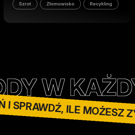
Szrot
Złomowisko
Recykling
OŃ I SPRAWDŹ, ILE MOŻES
AŻDYM STAN