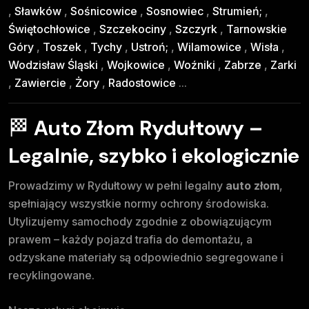
,
Sławków
,
Sośnicowice
,
Sosnowiec
,
Strumień;
,
Świętochłowice
,
Szczekociny
,
Szczyrk
,
Tarnowskie
Góry
,
Toszek
,
Tychy
,
Ustroń;
,
Wilamowice
,
Wisła
,
Wodzisław Śląski
,
Wojkowice
,
Woźniki
,
Zabrze
,
Zarki
,
Zawiercie
,
Żory
,
Radostowice
...
🏁
Auto Złom Rydułtowy –
Legalnie, szybko i ekologicznie
Prowadzimy w Rydułtowy w pełni legalny
auto złom
,
spełniający wszystkie normy ochrony środowiska.
Utylizujemy samochody zgodnie z obowiązującym
prawem – każdy pojazd trafia do demontażu, a
odzyskane materiały są odpowiednio segregowane i
recyklingowane.