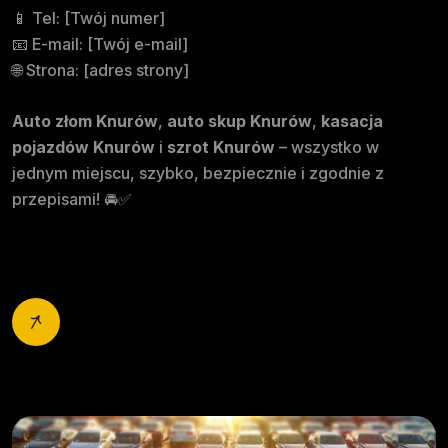
📱 Tel: [Twój numer]
📧 E-mail: [Twój e-mail]
🌐 Strona: [adres strony]
Auto złom Knurów
,
auto skup Knurów
,
kasacja
pojazdów Knurów
i
szrot Knurów
– wszystko w
jednym miejscu, szybko, bezpiecznie i zgodnie z
przepisami! 🚘✅