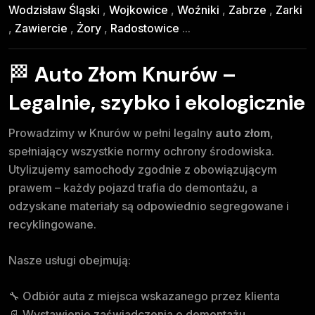
Wodzisław Śląski
,
Wojkowice
,
Woźniki
,
Zabrze
,
Zarki
,
Zawiercie
,
Żory
,
Radostowice
...
🏁
Auto Złom Knurów –
Legalnie, szybko i ekologicznie
Prowadzimy w Knurów w pełni legalny
auto złom
,
spełniający wszystkie normy ochrony środowiska.
Utylizujemy samochody zgodnie z obowiązującym
prawem – każdy pojazd trafia do demontażu, a
odzyskane materiały są odpowiednio segregowane i
recyklingowane.
Nasze usługi obejmują:
🔧 Odbiór auta z miejsca wskazanego przez klienta
📄 Wystawienie zaświadczenia o demontażu