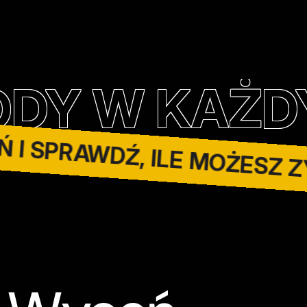
OŃ I SPRAWDŹ, ILE MOŻES
AŻDYM STAN