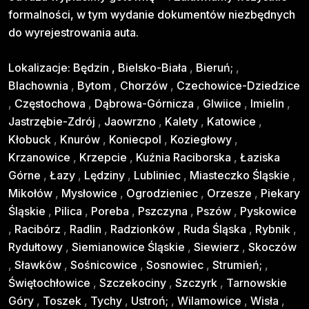
formalności, w tym wydanie dokumentów niezbędnych
do wyrejestrowania auta.
Lokalizacje:
Będzin
,
Bielsko-Biała
,
Bieruń;
,
Blachownia
,
Bytom
,
Chorzów
,
Czechowice-Dziedzice
,
Częstochowa
,
Dąbrowa-Górnicza
,
Glwiice
,
Imielin
,
Jastrzębie-Zdrój
,
Jaowrzno
,
Kalety
,
Katowice
,
Kłobuck
,
Knurów
,
Koniecpol
,
Koziegłowy
,
Krzanowice
,
Krzepcie
,
Kuźnia Raciborska
,
Łaziska
Górne
,
Łazy
,
Lędziny
,
Lubliniec
,
Miasteczko Śląskie
,
Mikołów
,
Mysłowice
,
Ogrodzieniec
,
Orzesze
,
Piekary
Śląskie
,
Pilica
,
Poreba
,
Pszczyna
,
Pszów
,
Pyskowice
,
Racibórz
,
Radlin
,
Radzionków
,
Ruda Śląska
,
Rybnik
,
Rydułtowy
,
Siemianowice Śląskie
,
Siewierz
,
Skoczów
,
Sławków
,
Sośnicowice
,
Sosnowiec
,
Strumień;
,
Świętochłowice
,
Szczekociny
,
Szczyrk
,
Tarnowskie
Góry
,
Toszek
,
Tychy
,
Ustroń;
,
Wilamowice
,
Wisła
,