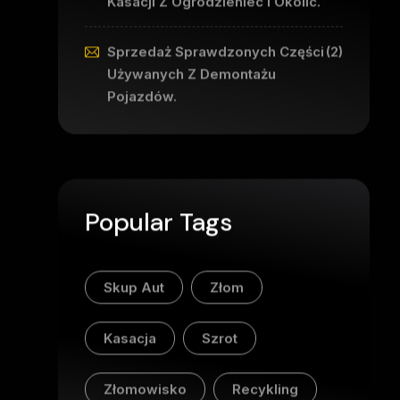
Kasacji Z Ogrodzieniec I Okolic.
Sprzedaż Sprawdzonych Części
(2)
Używanych Z Demontażu
Pojazdów.
Popular Tags
Skup Aut
Złom
Kasacja
Szrot
Złomowisko
Recykling