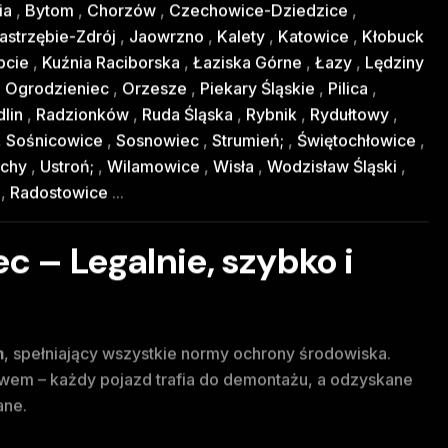
ia
,
Bytom
,
Chorzów
,
Czechowice-Dziedzice
,
astrzębie-Zdrój
,
Jaowrzno
,
Kalety
,
Katowice
,
Kłobuck
pcie
,
Kuźnia Raciborska
,
Łaziska Górne
,
Łazy
,
Lędziny
,
Ogrodzieniec
,
Orzesze
,
Piekary Śląskie
,
Pilica
,
lin
,
Radzionków
,
Ruda Śląska
,
Rybnik
,
Rydułtowy
,
,
Sośnicowice
,
Sosnowiec
,
Strumień;
,
Świętochłowice
,
chy
,
Ustroń;
,
Wilamowice
,
Wisła
,
Wodzisław Śląski
,
y
,
Radostowice
...
c – Legalnie, szybko i
m
, spełniający wszystkie normy ochrony środowiska.
em – każdy pojazd trafia do demontażu, a odzyskane
ane.