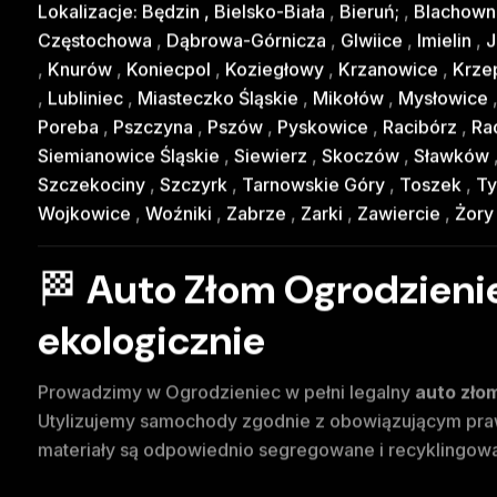
Lokalizacje:
Będzin
,
Bielsko-Biała
,
Bieruń;
,
Blachown
Częstochowa
,
Dąbrowa-Górnicza
,
Glwiice
,
Imielin
,
J
,
Knurów
,
Koniecpol
,
Koziegłowy
,
Krzanowice
,
Krze
,
Lubliniec
,
Miasteczko Śląskie
,
Mikołów
,
Mysłowice
Poreba
,
Pszczyna
,
Pszów
,
Pyskowice
,
Racibórz
,
Rad
Siemianowice Śląskie
,
Siewierz
,
Skoczów
,
Sławków
Szczekociny
,
Szczyrk
,
Tarnowskie Góry
,
Toszek
,
Ty
Wojkowice
,
Woźniki
,
Zabrze
,
Zarki
,
Zawiercie
,
Żor
🏁
Auto Złom Ogrodzienie
ekologicznie
Prowadzimy w Ogrodzieniec w pełni legalny
auto zło
Utylizujemy samochody zgodnie z obowiązującym praw
materiały są odpowiednio segregowane i recyklingow