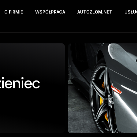
O FIRMIE
WSPÓŁPRACA
AUTOZLOM.NET
USŁU
ieniec